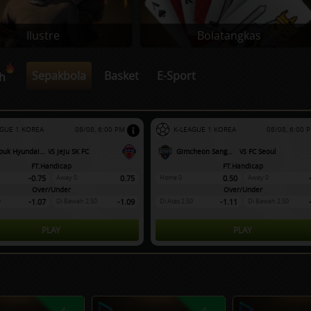
Ilustre
Bolatangkas
Sepakbola
Basket
E-Sport
h
AGUE 1 KOREA
08/08, 6:00 PM
K-LEAGUE 1 KOREA
08/08, 6:00 
Gimcheon Sangmu FC
FC Seoul
Pohang Steelers
Ulsan HD FC
VS
VS
FT.Handicap
FT.Handicap
0.50
-0.50
0.00
Away 0
Home 0
Away 0
Over/Under
Over/Under
-1.11
-1.06
1.03
0
Di Bawah 2.50
Di Atas 2.50
Di Bawah 2.50
PLAY
PLAY