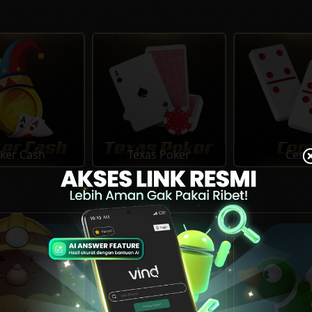
oker Cash
Texas Poker
Cem