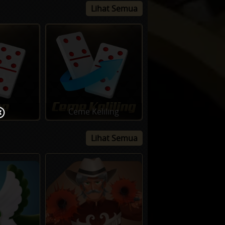
Lihat Semua
e
Ceme Keliling
Lihat Semua