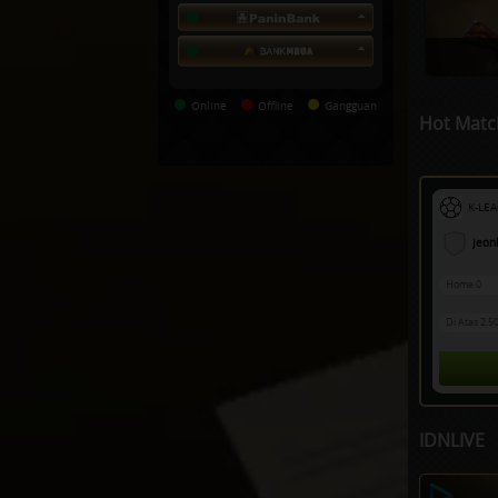
Online
Offline
Gangguan
Hot Matc
08/08, 5:00 PM
K-LEAGUE 1 KOREA
08/08, 6:00 PM
K-LE
ida Zelvia
Jeonbuk Hyundai Motors
Jeju SK FC
VS
FT.Handicap
0.25
-0.75
0.75
 0
Home 0
Away 0
Home 0
Over/Under
-1.26
-1.07
-1.09
wah 2.25
Di Atas 2.50
Di Bawah 2.50
Di Atas 2.5
PLAY
IDNLIVE