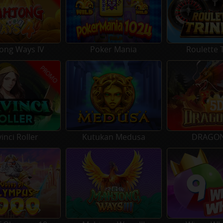
ong Ways IV
Poker Mania
Roulette T
PROMO
inci Roller
Kutukan Medusa
DRAGON