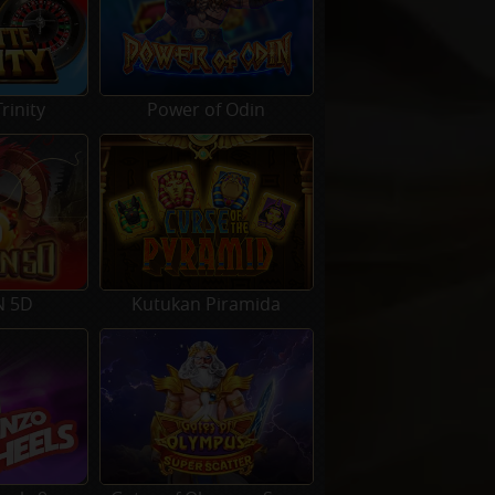
rinity
Power of Odin
 5D
Kutukan Piramida