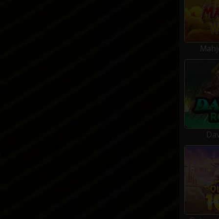
Mahj
Dav