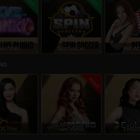
NEW
NEW
ve Plinko
Spin Soccer
Red Wh
INO
PROMO
OG Plus
Live Mania
Evolut