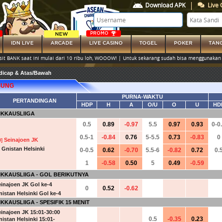
|
Download APK
Live 
PROMO
NEW
IDN LIVE
ARCADE
LIVE CASINO
TOGEL
POKER
TAN
 BANK saat ini mulai dari 10 ribu loh, WOOOW! | Untuk sekarang sudah bisa menggunakan l