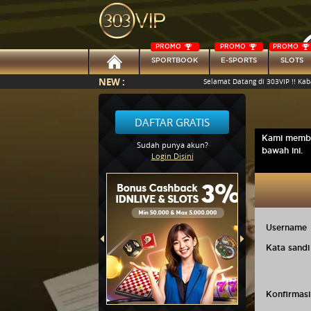
PROMO
PROMO
PROMO
SPORTBOOK
E-SPORTS
SLOTS
NEW :
Selamat Datang di 303VIP !! Kabar 
DAFTAR GRATIS
Kami membut
Sudah punya akun?
bawah ini.
Login Disini
Username
Kata sandi
Konfirmasi