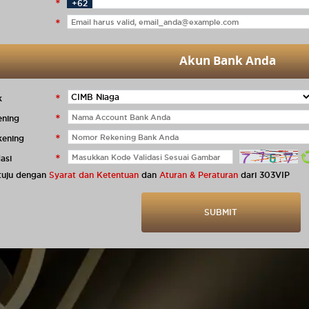
*
+62
*
Akun Bank Anda
*
k
*
ning
*
ening
*
asi
tuju dengan
Syarat dan Ketentuan
dan
Aturan & Peraturan
dari 303VIP
SUBMIT