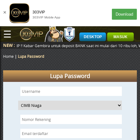
×
303VIP
Download
303VIP Mobile App
☰
DESKTOP
MASUK
NEW :
 di 303VIP !! Kabar Gembira untuk deposit BANK saat ini mulai dari 10 ribu 
Home
Lupa Password
Lupa Password