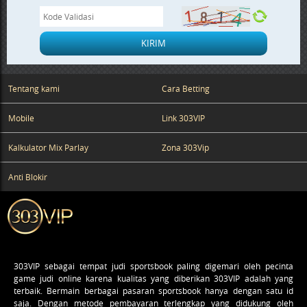
KIRIM
Tentang kami
Cara Betting
Mobile
Link 303VIP
Kalkulator Mix Parlay
Zona 303Vip
Anti Blokir
303VIP
sebagai tempat judi sportsbook paling digemari oleh pecinta
game judi online karena kualitas yang diberikan 303VIP adalah yang
terbaik. Bermain berbagai pasaran sportsbook hanya dengan satu id
saja. Dengan metode pembayaran terlengkap yang didukung oleh