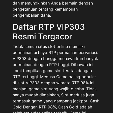
dan memungkinkan Anda bermain dengan
pengetahuan tentang kemampuan
pengembalian dana.
Daftar RTP VIP303
Resmi Tergacor
Tidak semua situs slot online memiliki
permainan artinya RTP permainan bervariasi.
VIP303 dengan bangga menawarkan banyak
permainan dengan RTP tinggi. Dibawah ini
kami tampilkan game slot teratas dengan
RTP tertinggi. Medusa Game paling populer
di slot VIP303 dengan winrate RTP 98% ini
menjadi game slot yang wajib dicoba. Tidak
hanya mudah dimainkan, Slot medusa juga
termasuk game yang gampang jackpot. Cash
Gold Dengan RTP 98%, Cash Gold adalah
salah satu slot online terbaik. Game ini