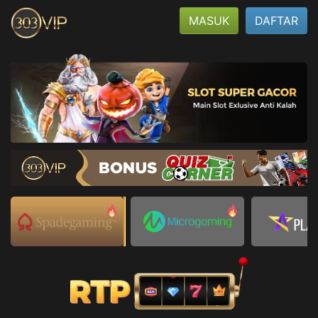
MASUK
DAFTAR