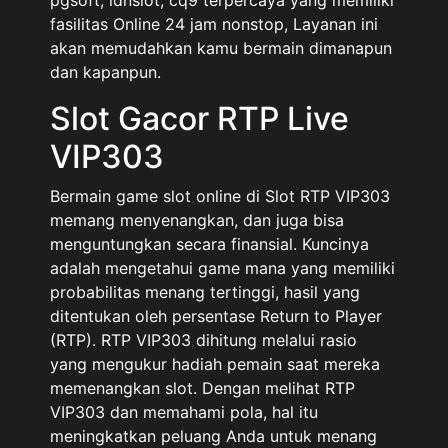
fasilitas Online 24 jam nonstop, Layanan ini
akan memudahkan kamu bermain dimanapun
dan kapanpun.
Slot Gacor RTP Live
VIP303
Bermain game slot online di Slot RTP VIP303
memang menyenangkan, dan juga bisa
menguntungkan secara finansial. Kuncinya
adalah mengetahui game mana yang memiliki
probabilitas menang tertinggi, hasil yang
ditentukan oleh persentase Return to Player
(RTP). RTP VIP303 dihitung melalui rasio
yang mengukur hadiah pemain saat mereka
memenangkan slot. Dengan melihat RTP
VIP303 dan memahami pola, hal itu
meningkatkan peluang Anda untuk menang