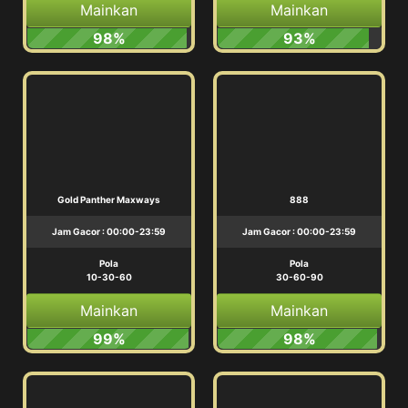
Mainkan
Mainkan
98%
93%
Gold Panther Maxways
888
Jam Gacor : 00:00-23:59
Jam Gacor : 00:00-23:59
Pola
Pola
10-30-60
30-60-90
Mainkan
Mainkan
99%
98%