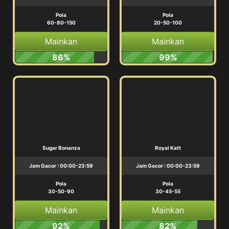
Pola
Pola
60-80-150
20-50-100
Mainkan
Mainkan
86%
99%
Sugar Bonanza
Royal Katt
Jam Gacor : 00:00-23:59
Jam Gacor : 00:00-23:59
Pola
Pola
30-50-90
30-45-55
Mainkan
Mainkan
92%
82%