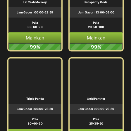
Ho Yeah Monkey
Prosperity Gods
Jam Gacor : 00:00-23:59
Jam Gacor : 13:00-02:00
Pola
Pola
30-60-90
20-50-100
Mainkan
Mainkan
99%
99%
Triple Panda
Gold Panther
Jam Gacor : 00:00-23:59
Jam Gacor : 00:00-23:59
Pola
Pola
30-40-60
25-35-50